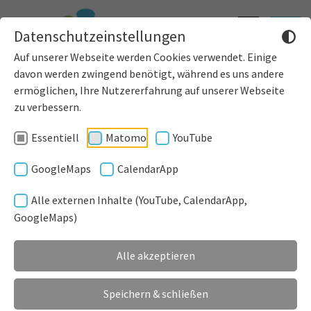
Informatione
Toggle
Datenschutzeinstellungen
einblenden
navigat
Auf unserer Webseite werden Cookies verwendet. Einige
davon werden zwingend benötigt, während es uns andere
Aktuell
Mitteilungsblatt
ermöglichen, Ihre Nutzererfahrung auf unserer Webseite
zu verbessern.
MITTEILUNGSBLATT
Essentiell
Matomo
YouTube
DER GEMEINDE
DENKLINGEN
GoogleMaps
CalendarApp
ES ERSCHEINT MONAT FÜR
Alle externen Inhalte (YouTube, CalendarApp,
MONAT AKTUELL IN DER ERSTEN
GoogleMaps)
WOCHE
Alle akzeptieren
Speichern & schließen