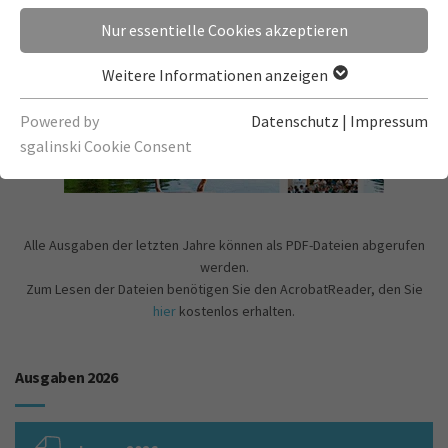
Nur essentielle Cookies akzeptieren
Weitere Informationen anzeigen
Powered by
Datenschutz
|
Impressum
sgalinski Cookie Consent
Alle Ausgaben der letzten Jahre können als PDF-Dateien abgerufen
werden.
Zum Lesen der Dateien benötigen Sie den AcrobatReader, den Sie
hier
kostenlos erhalten.
Ausgaben 2026