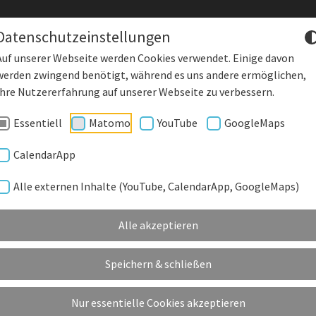
Datenschutzeinstellungen
Auf unserer Webseite werden Cookies verwendet. Einige davon
werden zwingend benötigt, während es uns andere ermöglichen,
DENKLING
Starke Wirtscha
Ihre Nutzererfahrung auf unserer Webseite zu verbessern.
Essentiell
Matomo
YouTube
GoogleMaps
DEORGANE
GEMEINDE EINRICHTUNGEN
KUNSTRASENPLATZ
KU
CalendarApp
Alle externen Inhalte (YouTube, CalendarApp, GoogleMaps)
 EXPERTISE IST GEFRAGT - BEWERBEN SIE SIC
Alle akzeptieren
Stellenausschreibung_Initiativbewerbungen.pdf
Speichern & schließen
Nur essentielle Cookies akzeptieren