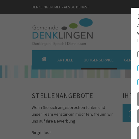
DENKLINGEN, MEHR ALS DU DENKST
AKTUELL
BÜRGERSERVICE
GEMEIN
GEMEINDE
DENKLINGEN
STELLENANGEBOTE
IHRE
Wenn Sie sich angesprochen fühlen und
unser Team verstärken möchten, freuen wir
uns auf Ihre Bewerbung.
Birgit Jost