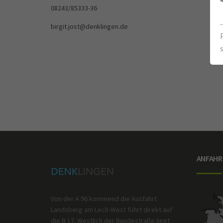
08243/85333-36
birgit.jost@denklingen.de
ANFAHR
Von der A 96 kommend die Ausfahrt
Landsberg am Lech-West führt direkt auf
die B 17. Westlich der Bundestraße liegt