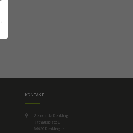
m
KONTAKT
Gemeinde Denklingen
Rathausplatz 1
86920 Denklingen