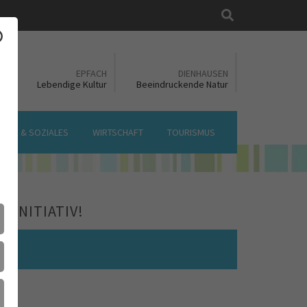
Suche
EN
EPFACH
DIENHAUSEN
ft
Lebendige Kultur
Beeindruckende Natur
LTUR & SOZIALES
WIRTSCHAFT
TOURISMUS
H INITIATIV!