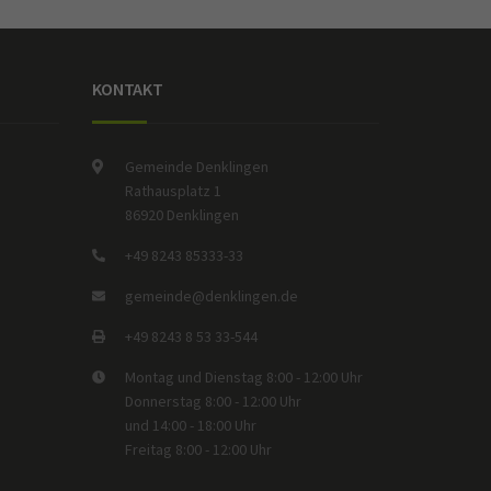
KONTAKT
Gemeinde Denklingen
Rathausplatz 1
86920 Denklingen
+49 8243 85333-33
gemeinde@denklingen.de
+49 8243 8 53 33-544
Montag und Dienstag 8:00 - 12:00 Uhr
Donnerstag 8:00 - 12:00 Uhr
und 14:00 - 18:00 Uhr
Freitag 8:00 - 12:00 Uhr