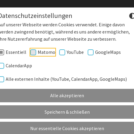
Datenschutzeinstellungen
Auf unserer Webseite werden Cookies verwendet. Einige davon
werden zwingend benötigt, während es uns andere ermöglichen,
DENKLING
Starke Wirtscha
Ihre Nutzererfahrung auf unserer Webseite zu verbessern.
Essentiell
Matomo
YouTube
GoogleMaps
DEORGANE
GEMEINDE EINRICHTUNGEN
KUNSTRASENPLATZ
KU
CalendarApp
Alle externen Inhalte (YouTube, CalendarApp, GoogleMaps)
STERBEFALL
Alle akzeptieren
 DINGE, DIE BEI EINER BESTATTUNG ZU BEAC
Speichern & schließen
Nur essentielle Cookies akzeptieren
Friedhofssatzungen
Ch