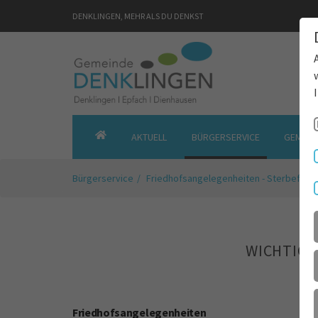
DENKLINGEN, MEHR ALS DU DENKST
AKTUELL
BÜRGERSERVICE
GEMEIN
GEMEINDE
DENKLINGEN
Bürgerservice
Friedhofsangelegenheiten - Sterbefall
WICHTIGE
Friedhofsangelegenheiten