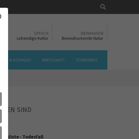
Suche
EN
EPFACH
DIENHAUSEN
ft
Lebendige Kultur
Beeindruckende Natur
LTUR & SOZIALES
WIRTSCHAFT
TOURISMUS
HTEN SIND
eckliste - Todesfall