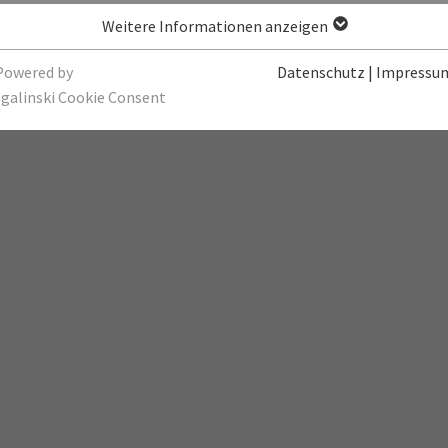
Weitere Informationen anzeigen
Friedhofs- und Bestattungssatzung
Hi
Friedhofsgebührensatzung
To
Powered by
Datenschutz
|
Impressu
sgalinski Cookie Consent