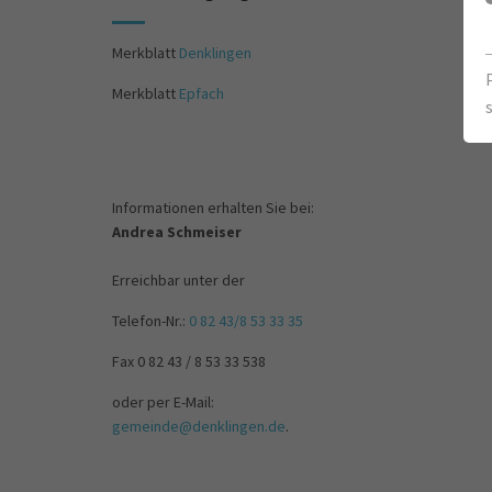
Merkblatt
Denklingen
Merkblatt
Epfach
Informationen erhalten Sie bei:
Andrea Schmeiser
Erreichbar unter der
Telefon-Nr.:
0 82 43/8 53 33 35
Fax 0 82 43 / 8 53 33 538
oder per E-Mail:
gemeinde@denklingen.de
.