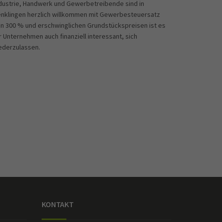
dustrie, Handwerk und Gewerbetreibende sind in
nklingen herzlich willkommen mit Gewerbesteuersatz
n 300 % und erschwinglichen Grundstückspreisen ist es
r Unternehmen auch finanziell interessant, sich
ederzulassen.
KONTAKT