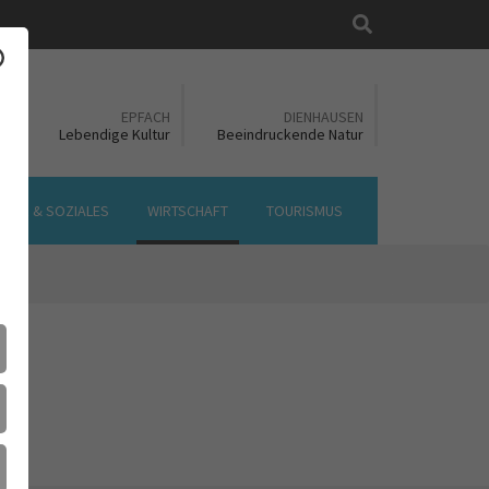
Suche
EN
EPFACH
DIENHAUSEN
ft
Lebendige Kultur
Beeindruckende Natur
LTUR & SOZIALES
WIRTSCHAFT
TOURISMUS
T