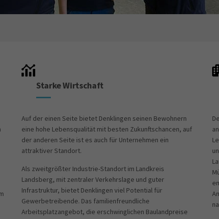
Starke Wirtschaft
Auf der einen Seite bietet Denklingen seinen Bewohnern
De
n
eine hohe Lebensqualität mit besten Zukunftschancen, auf
an
der anderen Seite ist es auch für Unternehmen ein
Le
attraktiver Standort.
un
La
Als zweitgrößter Industrie-Standort im Landkreis
Mü
Landsberg, mit zentraler Verkehrslage und guter
en
Infrastruktur, bietet Denklingen viel Potential für
am
An
Gewerbetreibende. Das familienfreundliche
na
Arbeitsplatzangebot, die erschwinglichen Baulandpreise