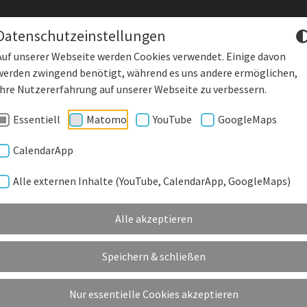
Datenschutzeinstellungen
Auf unserer Webseite werden Cookies verwendet. Einige davon
werden zwingend benötigt, während es uns andere ermöglichen,
DENKLING
Starke Wirtscha
Ihre Nutzererfahrung auf unserer Webseite zu verbessern.
Essentiell
Matomo
YouTube
GoogleMaps
DEORGANE
GEMEINDE EINRICHTUNGEN
KUNSTRASENPLATZ
KU
CalendarApp
Alle externen Inhalte (YouTube, CalendarApp, GoogleMaps)
WACHSENDER INDUSTRIESTANDOR
Alle akzeptieren
NATURNAH UND DOCH MITTENDRIN
Speichern & schließen
Nur essentielle Cookies akzeptieren