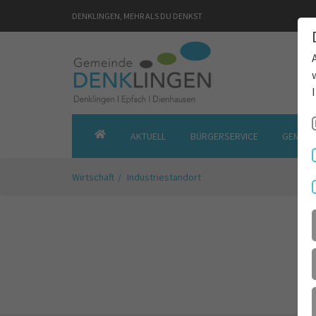
DENKLINGEN, MEHR ALS DU DENKST
AKTUELL
BÜRGERSERVICE
GEMEIN
GEMEINDE
DENKLINGEN
Wirtschaft
Industriestandort