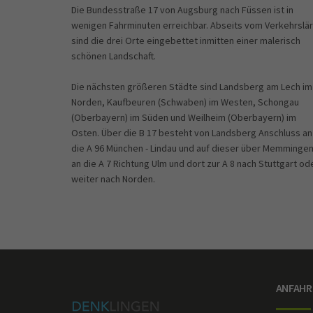
Die Bundesstraße 17 von Augsburg nach Füssen ist in
wenigen Fahrminuten erreichbar. Abseits vom Verkehrslä
sind die drei Orte eingebettet inmitten einer malerisch
schönen Landschaft.
Die nächsten größeren Städte sind Landsberg am Lech im
Norden, Kaufbeuren (Schwaben) im Westen, Schongau
(Oberbayern) im Süden und Weilheim (Oberbayern) im
Osten. Über die B 17 besteht von Landsberg Anschluss an
die A 96 München - Lindau und auf dieser über Memminge
an die A 7 Richtung Ulm und dort zur A 8 nach Stuttgart od
weiter nach Norden.
ANFAHR