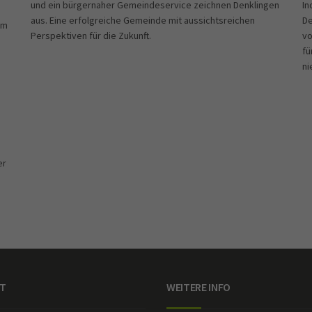
und ein bürgernaher Gemeindeservice zeichnen Denklingen
In
aus. Eine erfolgreiche Gemeinde mit aussichtsreichen
De
rm
Perspektiven für die Zukunft.
vo
fü
ni
n
er
T
WEITERE INFO