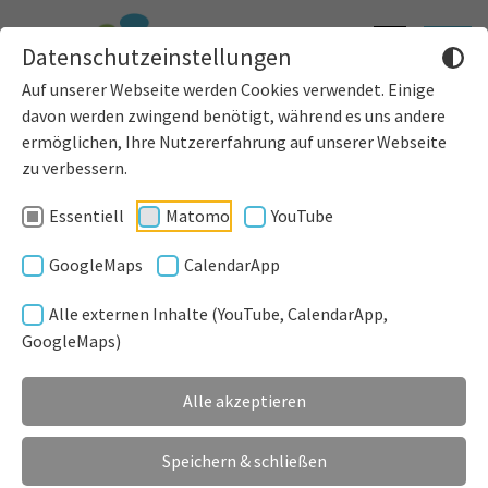
Informatione
Toggle
Datenschutzeinstellungen
einblenden
navigat
Auf unserer Webseite werden Cookies verwendet. Einige
davon werden zwingend benötigt, während es uns andere
ermöglichen, Ihre Nutzererfahrung auf unserer Webseite
zu verbessern.
Essentiell
Matomo
YouTube
GoogleMaps
CalendarApp
Gebühren
Alle externen Inhalte (YouTube, CalendarApp,
GoogleMaps)
100 € für 60 Minuten
20 € für 60 Minuten Flutlicht am Abend
Alle akzeptieren
inkl. Mehrwertsteuer
inkl. Benutzung der Duschen und Umkleidekabinen
Speichern & schließen