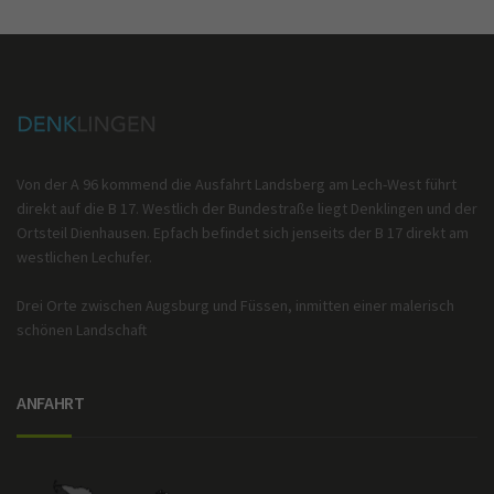
Von der A 96 kommend die Ausfahrt Landsberg am Lech-West führt
direkt auf die B 17. Westlich der Bundestraße liegt Denklingen und der
Ortsteil Dienhausen. Epfach befindet sich jenseits der B 17 direkt am
westlichen Lechufer.
Drei Orte zwischen Augsburg und Füssen, inmitten einer malerisch
schönen Landschaft
ANFAHRT