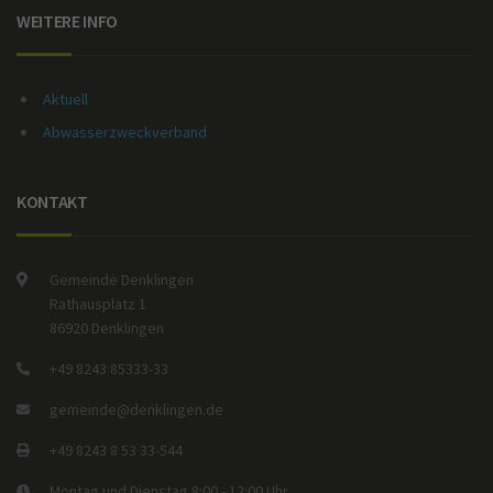
WEITERE INFO
Aktuell
Abwasserzweckverband
KONTAKT
Gemeinde Denklingen
Rathausplatz 1
86920 Denklingen
+49 8243 85333-33
gemeinde@denklingen.de
+49 8243 8 53 33-544
Montag und Dienstag 8:00 - 12:00 Uhr