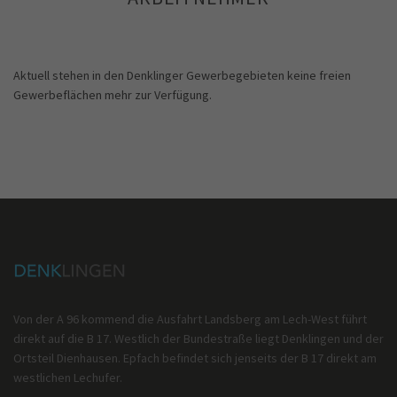
Aktuell stehen in den Denklinger Gewerbegebieten keine freien
Gewerbeflächen mehr zur Verfügung.
Von der A 96 kommend die Ausfahrt Landsberg am Lech-West führt
direkt auf die B 17. Westlich der Bundestraße liegt Denklingen und der
Ortsteil Dienhausen. Epfach befindet sich jenseits der B 17 direkt am
westlichen Lechufer.