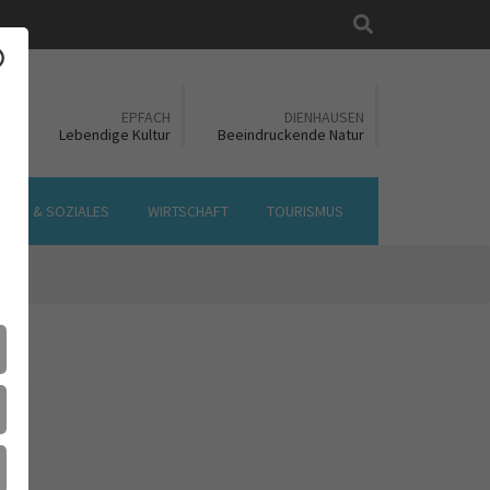
Suche
EN
EPFACH
DIENHAUSEN
ft
Lebendige Kultur
Beeindruckende Natur
LTUR & SOZIALES
WIRTSCHAFT
TOURISMUS