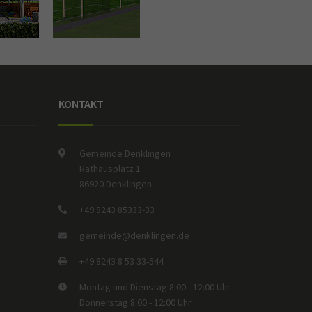
KONTAKT
Gemeinde Denklingen
Rathausplatz 1
86920 Denklingen
+49 8243 85333-33
gemeinde@denklingen.de
+49 8243 8 53 33-544
Montag und Dienstag 8:00 - 12:00 Uhr
Donnerstag 8:00 - 12:00 Uhr