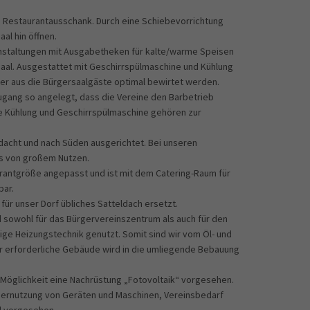
 Restaurantausschank. Durch eine Schiebevorrichtung
al hin öffnen.
nstaltungen mit Ausgabetheken für kalte/warme Speisen
saal. Ausgestattet mit Geschirrspülmaschine und Kühlung
ier aus die Bürgersaalgäste optimal bewirtet werden.
zugang so angelegt, dass die Vereine den Barbetrieb
e Kühlung und Geschirrspülmaschine gehören zur
rdacht und nach Süden ausgerichtet. Bei unseren
as von großem Nutzen.
rantgröße angepasst und ist mit dem Catering-Raum für
bar.
für unser Dorf übliches Satteldach ersetzt.
d sowohl für das Bürgervereinszentrum als auch für den
ige Heizungstechnik genutzt. Somit sind wir vom Öl- und
r erforderliche Gebäude wird in die umliegende Bebauung
Möglichkeit eine Nachrüstung „Fotovoltaik“ vorgesehen.
ernutzung von Geräten und Maschinen, Vereinsbedarf