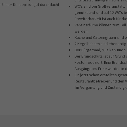
und Restaurantlagerfläche sin
. Unser Konzept ist gut durchdacht
WC's sind bei Großveranstalt
genutzt und sind auf 12 WC's b
Erweiterbarkeit ist auch für 
Vereinsräume können zum Teil 
werden.
Küche und Cateringraum sind eb
2 Kegelbahnen sind ebenerdig 
Der Bürgersaal, Musiker- und S
Der Brandschutz ist auf Grund
kostenreduziert. Eine Brandsc
Ausgänge ins Freie wurden in 
Ein jetzt schon erstelltes ges
Restaurantbetreiber und den V
für Vergantung und Zuständigke