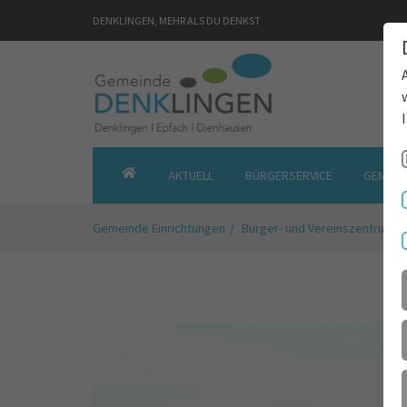
DENKLINGEN, MEHR ALS DU DENKST
AKTUELL
BÜRGERSERVICE
GEMEIN
GEMEINDE
DENKLINGEN
Gemeinde Einrichtungen
Bürger- und Vereinszentrum