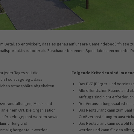
 Detail so entwickelt, dass es genau auf unsere Gemeindebedürfnisse zug
llsport aktiv ist oder als Zuschauer bei einem Spiel dabei sein möchte. 
zu jeder Tageszeit die
Folgende Kriterien sind im neu
 ist so ausgelegt, dass
Das BVZ (Bürger- und Vereinsze
ütlichen Atmosphäre abgehalten
Alle öffentlichen Räume sind e
Aufzugs sind nicht erforderlich
nsveranstaltungen, Musik- und
Der Veranstaltungssaal ist ein
t an einem Ort. Die Organisation
Das Restaurant kann zum Saal 
in Projekt geplant werden sowie
Großveranstaltungen ausreiche
Einrichtung und
Das Restaurant kann sowohl für
nmalig hergestellt werden.
werden und kann für den Alltag