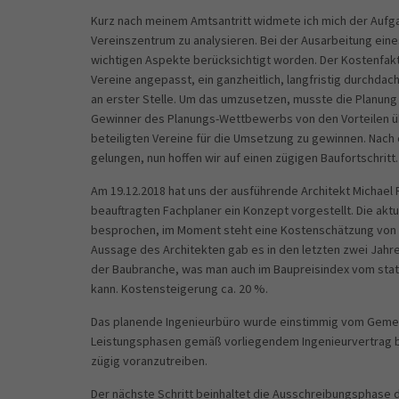
Kurz nach meinem Amtsantritt widmete ich mich der Aufg
Vereinszentrum zu analysieren. Bei der Ausarbeitung eine
wichtigen Aspekte berücksichtigt worden. Der Kostenfak
Vereine angepasst, ein ganzheitlich, langfristig durchd
an erster Stelle. Um das umzusetzen, musste die Planun
Gewinner des Planungs-Wettbewerbs von den Vorteilen üb
beteiligten Vereine für die Umsetzung zu gewinnen. Nach 
gelungen, nun hoffen wir auf einen zügigen Baufortschritt.
Am 19.12.2018 hat uns der ausführende Architekt Michael 
beauftragten Fachplaner ein Konzept vorgestellt. Die aktu
besprochen, im Moment steht eine Kostenschätzung von ca
Aussage des Architekten gab es in den letzten zwei Jahr
der Baubranche, was man auch im Baupreisindex vom sta
kann. Kostensteigerung ca. 20 %.
Das planende Ingenieurbüro wurde einstimmig vom Gemei
Leistungsphasen gemäß vorliegendem Ingenieurvertrag b
zügig voranzutreiben.
Der nächste Schritt beinhaltet die Ausschreibungsphase 