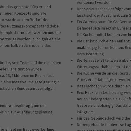
verkleinert werden.
abe das geplante Bürger- und
Der Saalausschank erfolgt vom
s neuen Konzepts sind alle
lässt sich der Ausschank zum Sa
tor wurde an den Bedarf der
Ein Cateringraum für Großvera
achtes Nutzungskonzept stand dabei
befindet sich direkt im Bürger
g komplett erneuert werden und die
für Kuchenbuffet können von h
erzeugt werden, auch galt es alle
Die Bar ist durch einen Außen
einem halben Jahr ist uns das
unabhängig führen können. Ein
Barausstattung.
Die Terrasse ist teilweise übe
Riedle, sein Team und die einzelnen
Witterungsverhältnissen ist d
elle Plansituation wurde
Die Küche wurde an die Restau
. 13,4 Millionen im Raum. Laut
Großveranstaltungen erweiter
en eine massive Preissteigerung in
Das Flachdach wurde durch ein 
tistischen Bundesamt verfolgen
Eine Hackschnitzelheizung wir
neuen Kindergarten als zukünft
Gaspreis unabhängig. Das dafü
nderat beauftragt, um die
integriert.
is hin zur Ausführungsplanung
Für das Gebäudedach wird die 
Nebengebäude für diverse Lag
der einzelnen Baugewerke. Eine