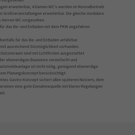
d vorgesehen.
ungen erweiterbar, 4 Damen-WC's werden im Normalbetrieb
ei Großveranstaltungen erweiterbar. Die gleiche modulare
das Herren-WC vorgesehen.
für das Be- und Entladen mit dem PKW angefahren
enfalls für das Be- und Entladen anfahrbar.
mit ausreichend Sitzmöglichkeit vorhanden.
chützenraum sind mit Lichtfirsten ausgestattet.
 der ebenerdigen Bauweise vereinfacht und
hutzmeldeanlage ist nicht nötig, genügend ebenerdige
dem Planungskonzept berücksichtigt.
amtes Gastro-Konzept sichert allen späteren Nutzern, dem
ereinen eine gute Einnahmequelle mit klaren Regelungen
it.