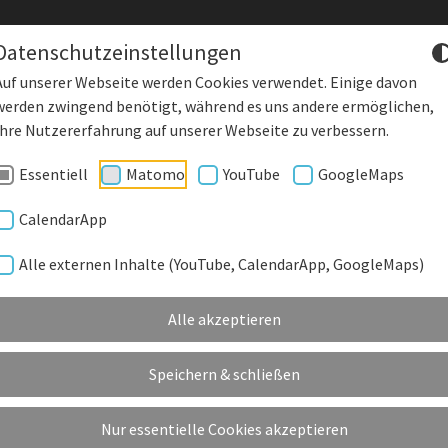
Datenschutzeinstellungen
Auf unserer Webseite werden Cookies verwendet. Einige davon
werden zwingend benötigt, während es uns andere ermöglichen,
DENKLING
Starke Wirtscha
Ihre Nutzererfahrung auf unserer Webseite zu verbessern.
Essentiell
Matomo
YouTube
GoogleMaps
DEORGANE
GEMEINDE EINRICHTUNGEN
KUNSTRASENPLATZ
KU
CalendarApp
Alle externen Inhalte (YouTube, CalendarApp, GoogleMaps)
BÜRGER- UND VEREINSZENTRUM
Alle akzeptieren
Speichern & schließen
Nur essentielle Cookies akzeptieren