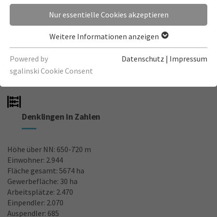
Nur essentielle Cookies akzeptieren
Weitere Informationen anzeigen
Powered by
Datenschutz
|
Impressum
sgalinski Cookie Consent
Denklingen in Zahlen
Höhe über NN: 650-720 m
Einwohner: 2.944
Fläche gesamt: 5674 ha
Gewerbefläche: 30 ha
Arbeitsplätze: 2.470
Einpendler: 2.070
Auspendler: 685