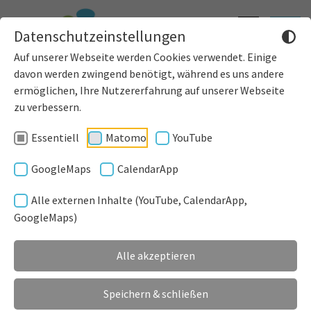
Informatione
Toggle
Datenschutzeinstellungen
einblenden
navigat
Auf unserer Webseite werden Cookies verwendet. Einige
davon werden zwingend benötigt, während es uns andere
Wirtschaft
Zahlen & Fakten
ermöglichen, Ihre Nutzererfahrung auf unserer Webseite
zu verbessern.
ZAHLEN UND FAKTEN
Essentiell
Matomo
YouTube
DIE GEMEINDE DENKLINGEN
BEFINDET SICH ALS
GoogleMaps
CalendarApp
INDUSTRIESTANDORT SEIT
VIELEN JAHREN AUF EINEM
Alle externen Inhalte (YouTube, CalendarApp,
GESUNDEN WACHSTUMSKURS.
GoogleMaps)
Alle akzeptieren
Speichern & schließen