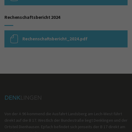
Rechenschaftsbericht 2024
Rechenschaftsbericht_2024.pdf
Von der A 96 kommend die Ausfahrt Landsberg am Lech-West führt
direkt auf die B 17. Westlich der Bundestraße liegt Denklingen und der
Ortsteil Dienhausen. Epfach befindet sich jenseits der B 17 direkt am