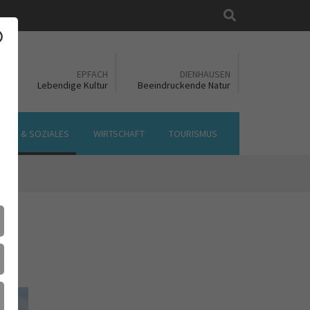
Suche
EN
EPFACH
DIENHAUSEN
ft
Lebendige Kultur
Beeindruckende Natur
LTUR & SOZIALES
WIRTSCHAFT
TOURISMUS