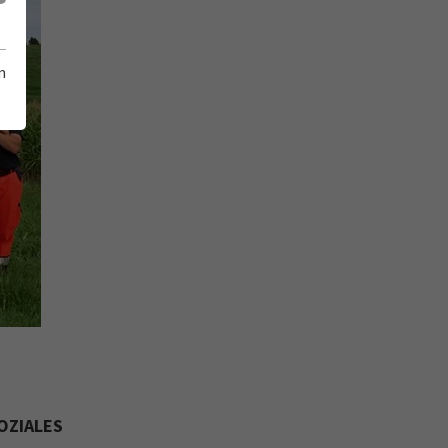
m
OZIALES