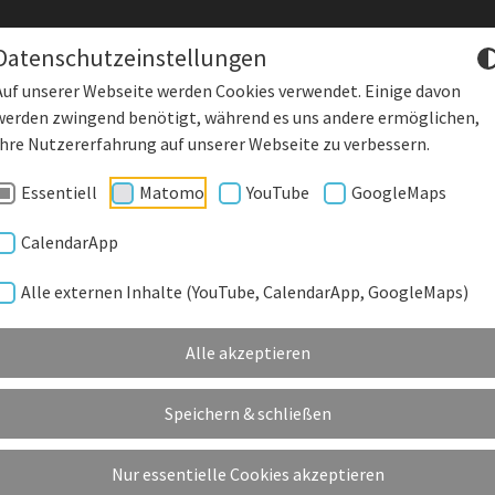
Datenschutzeinstellungen
Auf unserer Webseite werden Cookies verwendet. Einige davon
werden zwingend benötigt, während es uns andere ermöglichen,
DENKLING
Starke Wirtscha
Ihre Nutzererfahrung auf unserer Webseite zu verbessern.
Essentiell
Matomo
YouTube
GoogleMaps
DEORGANE
GEMEINDE EINRICHTUNGEN
KUNSTRASENPLATZ
KU
CalendarApp
Alle externen Inhalte (YouTube, CalendarApp, GoogleMaps)
GESUNDHEIT & SOZIALES
Alle akzeptieren
DENKLINGENS SOZIALE EINRICHTUNGEN
Speichern & schließen
Nur essentielle Cookies akzeptieren