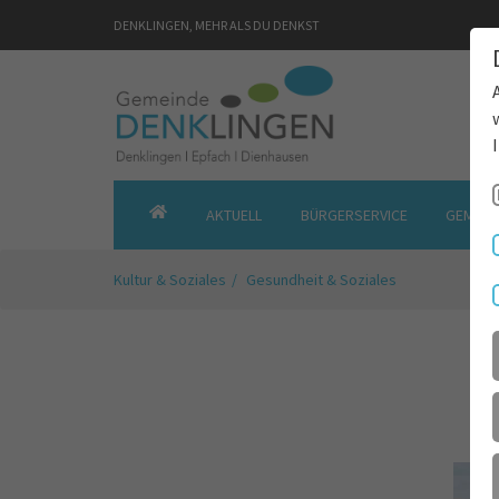
DENKLINGEN, MEHR ALS DU DENKST
AKTUELL
BÜRGERSERVICE
GEMEIN
GEMEINDE
DENKLINGEN
Kultur & Soziales
Gesundheit & Soziales