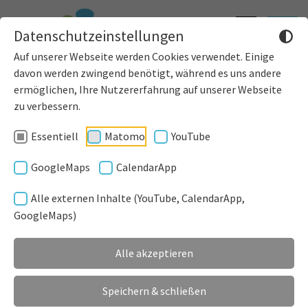
Informatione
Toggle
Datenschutzeinstellungen
einblenden
navigat
Auf unserer Webseite werden Cookies verwendet. Einige
davon werden zwingend benötigt, während es uns andere
ermöglichen, Ihre Nutzererfahrung auf unserer Webseite
zu verbessern.
Essentiell
Matomo
YouTube
Anschrift
GoogleMaps
CalendarApp
Alle externen Inhalte (YouTube, CalendarApp,
Bauhof Denklingen
GoogleMaps)
Industriestraße 2
86920 Denklingen
Alle akzeptieren
Bauhofleiter
Speichern & schließen