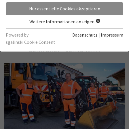
Franz Schießl
Nur essentielle Cookies akzeptieren
Weitere Informationen anzeigen
DER BAUHOF
Powered by
DAS AUFGABENGEBIET UNSERES
Datenschutz
|
Impressum
GEMEINDLICHEN BAUHOFS IST
sgalinski Cookie Consent
SEHR BREIT GEFÄCHERT.