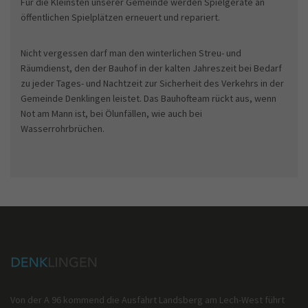
Für die Kleinsten unserer Gemeinde werden Spielgeräte an
öffentlichen Spielplätzen erneuert und repariert.
Nicht vergessen darf man den winterlichen Streu- und
Räumdienst, den der Bauhof in der kalten Jahreszeit bei Bedarf
zu jeder Tages- und Nachtzeit zur Sicherheit des Verkehrs in der
Gemeinde Denklingen leistet. Das Bauhofteam rückt aus, wenn
Not am Mann ist, bei Ölunfällen, wie auch bei
Wasserrohrbrüchen.
Von der A 96 kommend die Ausfahrt Landsberg am Lech-West führt