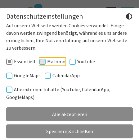
Informatione
Toggle
Datenschutzeinstellungen
einblenden
navigat
Auf unserer Webseite werden Cookies verwendet. Einige
davon werden zwingend benötigt, während es uns andere
ermöglichen, Ihre Nutzererfahrung auf unserer Webseite
zu verbessern.
REGISTRIERUNG
Essentiell
Matomo
YouTube
GoogleMaps
CalendarApp
ACCOUNT ERSTELLEN
Alle externen Inhalte (YouTube, CalendarApp,
GoogleMaps)
Alle akzeptieren
Speichern & schließen