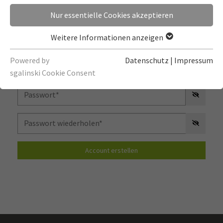
Nur essentielle Cookies akzeptieren
Weitere Informationen anzeigen
Bild
Datei auswählen
Nutze dein Gravatar-Bild
Powered by
Datenschutz
|
Impressum
sgalinski Cookie Consent
Account erstellen