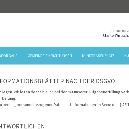
DENKLING
Starke Wirtscha
DEORGANE
GEMEINDE EINRICHTUNGEN
KUNSTRASENPLATZ
KU
FORMATIONSBLÄTTER NACH DER DSGVO
Anliegen. Wir legen deshalb auch bei der mit unserer Aufgabenerfüllung 
rbeitung.
rarbeitung personenbezogener Daten und Informationen im Sinne des § 25 TD
ANTWORTLICHEN