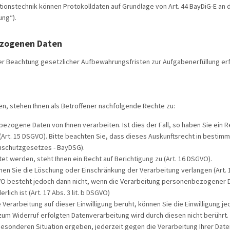
ationstechnik können Protokolldaten auf Grundlage von Art. 44 BayDiG-E an 
ung“).
ezogenen Daten
er Beachtung gesetzlicher Aufbewahrungsfristen zur Aufgabenerfüllung erfo
n, stehen Ihnen als Betroffener nachfolgende Rechte zu:
ezogene Daten von Ihnen verarbeiten. Ist dies der Fall, so haben Sie ein R
t. 15 DSGVO). Bitte beachten Sie, dass dieses Auskunftsrecht in bestimm
enschutzgesetzes - BayDSG).
t werden, steht Ihnen ein Recht auf Berichtigung zu (Art. 16 DSGVO).
nen Sie die Löschung oder Einschränkung der Verarbeitung verlangen (Art. 
GVO besteht jedoch dann nicht, wenn die Verarbeitung personenbezogener 
lich ist (Art. 17 Abs. 3 lit. b DSGVO)
e Verarbeitung auf dieser Einwilligung beruht, können Sie die Einwilligung je
 zum Widerruf erfolgten Datenverarbeitung wird durch diesen nicht berührt.
 besonderen Situation ergeben, jederzeit gegen die Verarbeitung Ihrer Date