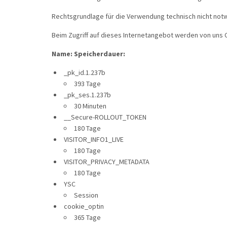
Rechtsgrundlage für die Verwendung technisch nicht notwen
Beim Zugriff auf dieses Internetangebot werden von uns C
Name: Speicherdauer:
_pk_id.1.237b
393 Tage
_pk_ses.1.237b
30 Minuten
__Secure-ROLLOUT_TOKEN
180 Tage
VISITOR_INFO1_LIVE
180 Tage
VISITOR_PRIVACY_METADATA
180 Tage
YSC
Session
cookie_optin
365 Tage