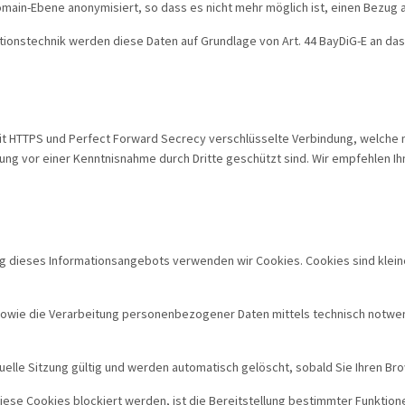
ain-Ebene anonymisiert, so dass es nicht mehr möglich ist, einen Bezug a
ationstechnik werden diese Daten auf Grundlage von Art. 44 BayDiG-E an das
mit HTTPS und Perfect Forward Secrecy verschlüsselte Verbindung, welche
gung vor einer Kenntnisnahme durch Dritte geschützt sind. Wir empfehlen Ih
ung dieses Informationsangebots verwenden wir Cookies. Cookies sind klei
wie die Verarbeitung personenbezogener Daten mittels technisch notwendig
tuelle Sitzung gültig und werden automatisch gelöscht, sobald Sie Ihren Br
diese Cookies blockiert werden, ist die Bereitstellung bestimmter Funktione