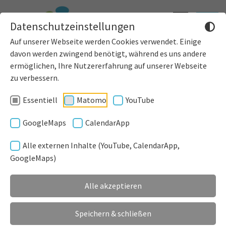
Informatione
Toggle
Datenschutzeinstellungen
einblenden
navigat
Auf unserer Webseite werden Cookies verwendet. Einige
davon werden zwingend benötigt, während es uns andere
ermöglichen, Ihre Nutzererfahrung auf unserer Webseite
zu verbessern.
Essentiell
Matomo
YouTube
Passamt
GoogleMaps
CalendarApp
Einwohnermeldeamt
Alle externen Inhalte (YouTube, CalendarApp,
GoogleMaps)
ONLINE SERVICES PASSAMT
Alle akzeptieren
Speichern & schließen
PASSAMT