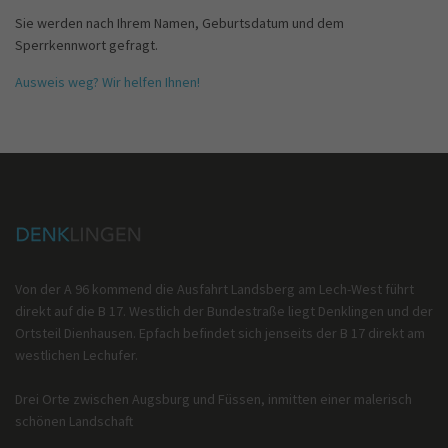
Sie werden nach Ihrem Namen, Geburtsdatum und dem
Sperrkennwort gefragt.
Ausweis weg? Wir helfen Ihnen!
Von der A 96 kommend die Ausfahrt Landsberg am Lech-West führt
direkt auf die B 17. Westlich der Bundestraße liegt Denklingen und der
Ortsteil Dienhausen. Epfach befindet sich jenseits der B 17 direkt am
westlichen Lechufer.
Drei Orte zwischen Augsburg und Füssen, inmitten einer malerisch
schönen Landschaft