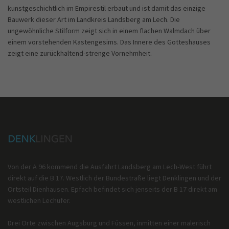
kunstgeschichtlich im Empirestil erbaut und ist damit das einzige
Bauwerk dieser Art im Landkreis Landsberg am Lech. Die
ungewöhnliche Stilform zeigt sich in einem flachen Walmdach über
einem vorstehenden Kastengesims. Das Innere des Gotteshauses
zeigt eine zurückhaltend-strenge Vornehmheit.
Von der A 96 kommend die Ausfahrt Landsberg am Lech-West führt
direkt auf die B 17. Westlich der Bundestraße liegt Denklingen und der
Ortsteil Dienhausen. Epfach befindet sich jenseits der B 17 direkt am
westlichen Lechufer.
Drei Orte zwischen Augsburg und Füssen, inmitten einer malerisch