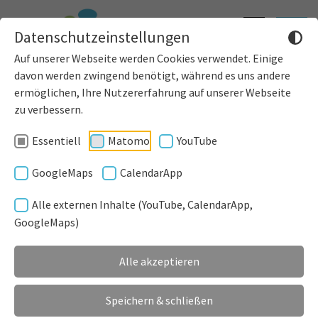
Informatione
Toggle
Datenschutzeinstellungen
einblenden
navigat
Auf unserer Webseite werden Cookies verwendet. Einige
davon werden zwingend benötigt, während es uns andere
ermöglichen, Ihre Nutzererfahrung auf unserer Webseite
zu verbessern.
Pfarrkirche St. Michael
Essentiell
Matomo
YouTube
Pfarrkirche St. Bartholomäus
GoogleMaps
CalendarApp
Kapelle St. Mang
Alle externen Inhalte (YouTube, CalendarApp,
GoogleMaps)
Museum Abodiacum
Alle akzeptieren
Lorenzkapelle
Speichern & schließen
Kreszenzia Kapelle