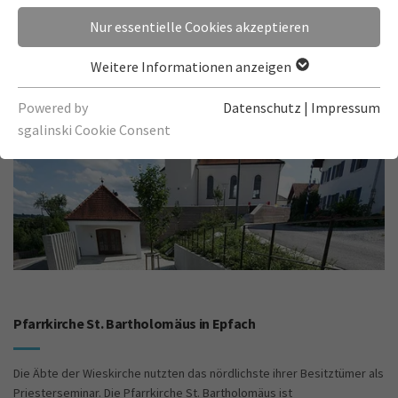
Nur essentielle Cookies akzeptieren
Weitere Informationen anzeigen
Powered by
Datenschutz
|
Impressum
sgalinski Cookie Consent
Pfarrkirche St. Bartholomäus in Epfach
Die Äbte der Wieskirche nutzten das nördlichste ihrer Besitztümer als
Priesterseminar. Die Pfarrkirche St. Bartholomäus ist