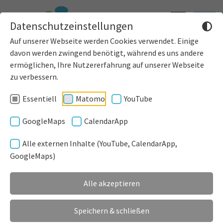
Informatione
Toggle
Datenschutzeinstellungen
einblenden
navigat
Auf unserer Webseite werden Cookies verwendet. Einige
davon werden zwingend benötigt, während es uns andere
News
Presse
ermöglichen, Ihre Nutzererfahrung auf unserer Webseite
zu verbessern.
Essentiell
Matomo
YouTube
GoogleMaps
CalendarApp
Alle externen Inhalte (YouTube, CalendarApp,
Am Freitag den 20.01.2017 fand die zweite Preisgerichtssitzung des
GoogleMaps)
zweitstufigen, offenen, europaweiten Realisierungswettbewerbs
statt.
Alle akzeptieren
In der ersten Stufe konnten interessierte Büros ihre Ideen zur
Neugestaltung abgeben.
Speichern & schließen
Aus den insgesamt 22 eingereichten Arbeiten, wählte das