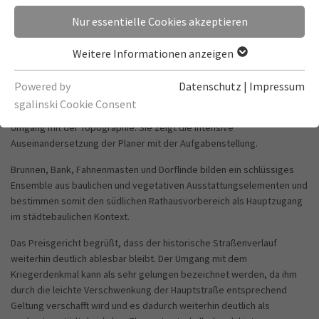
Preisgericht in der ersten Sitzung 15 Arbeiten aus, die zur
Nur essentielle Cookies akzeptieren
detaillierteren Ausarbeitung in die zweite Stufe eingeladen wurden.
Davon wurden 14 Arbeiten eingereicht, welche das Preisgericht
Weitere Informationen anzeigen
beurteilte.
Das Büro terra.nova mit dem Inhaber Peter Wich aus München konnte
Powered by
Datenschutz
|
Impressum
sich mit seinem überzeugenden Entwurf durchsetzen. Die Arbeit
sgalinski Cookie Consent
besticht durch ihren ruhigen Gesamteindruck und den sensiblen
Umgang mit der Topographie. Sie zeigt die intensive
Auseinandersetzung der Planer mit der Aufgabenstellung.
Brunnen, Bank, Fahnenmasten und Dorflinde bilden ein schlüssiges
Ensemble aus baulichen und vegetativen Ausstattungselementen und
bestimmen somit den südlichen Rathausvorbereich als Hauptzugang
im städtebaulichen Kontext.
Das Preisgericht begrüßt, dass der historische Straßenverlauf
weiterhin deutlich ablesbar bleibt. Der Umgang mit dem
Kriegerdenkmal kann als sehr gelungen bezeichnet werden, da ihm
durch die leichte Verschwenkung der Hauptstraße entsprechend
Geltung verschafft wird und es dadurch weiterhin deutlich als