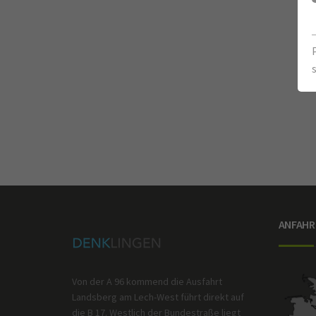
ANFAHR
Von der A 96 kommend die Ausfahrt
Landsberg am Lech-West führt direkt auf
die B 17. Westlich der Bundestraße liegt