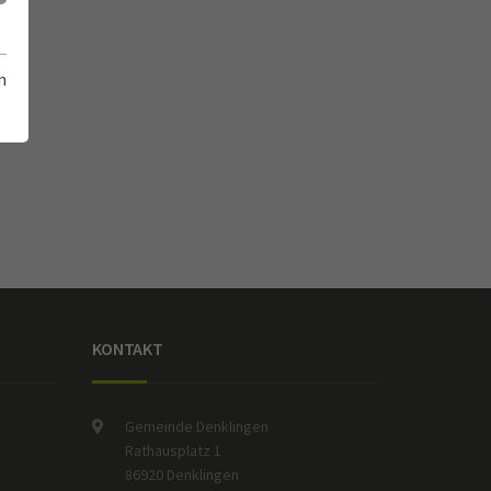
m
KONTAKT
Gemeinde Denklingen
Rathausplatz 1
86920 Denklingen