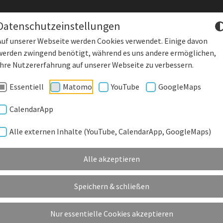
Datenschutzeinstellungen
Auf unserer Webseite werden Cookies verwendet. Einige davon
werden zwingend benötigt, während es uns andere ermöglichen,
DENKLING
Starke Wirtscha
Ihre Nutzererfahrung auf unserer Webseite zu verbessern.
Essentiell
Matomo
YouTube
GoogleMaps
DEORGANE
GEMEINDE EINRICHTUNGEN
KUNSTRASENPLATZ
KU
CalendarApp
Alle externen Inhalte (YouTube, CalendarApp, GoogleMaps)
UNG ÜBER EINE VERÄNDERUNGSSPERRE
Alle akzeptieren
Satzung_über_eine_Veränderungssperre.pdf
Speichern & schließen
Nur essentielle Cookies akzeptieren