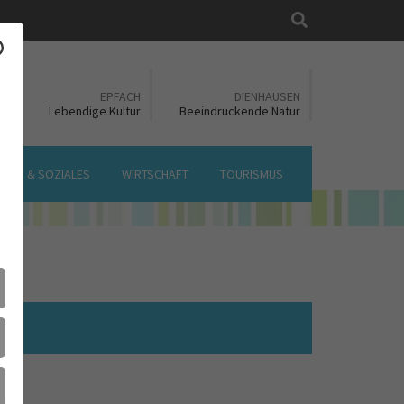
Suche
EN
EPFACH
DIENHAUSEN
ft
Lebendige Kultur
Beeindruckende Natur
LTUR & SOZIALES
WIRTSCHAFT
TOURISMUS