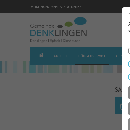
DENKLINGEN, MEHR ALS DU DENKST
AKTUELL
BÜRGERSERVICE
GEMEIN
GEMEINDE
DENKLINGEN
SATZ