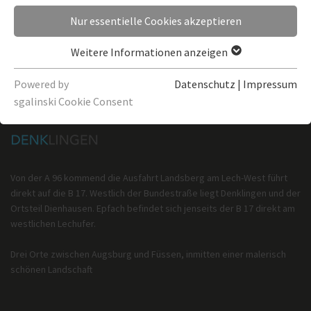
Nur essentielle Cookies akzeptieren
Weitere Informationen anzeigen
Powered by
Datenschutz
|
Impressum
sgalinski Cookie Consent
Von der A 96 kommend die Ausfahrt Landsberg am Lech-West führt
direkt auf die B 17. Westlich der Bundestraße liegt Denklingen und der
Ortsteil Dienhausen. Epfach befindet sich jenseits der B 17 direkt am
westlichen Lechufer.
Drei Orte zwischen Augsburg und Füssen, inmitten einer malerisch
schönen Landschaft