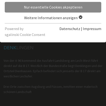
Nur essentielle Cookies akzeptieren
Weitere Informationen anzeigen
Powered by
Datenschutz
|
Impressum
sgalinski Cookie Consent
Von der A 96 kommend die Ausfahrt Landsberg am Lech-West führt
direkt auf die B 17. Westlich der Bundestraße liegt Denklingen und der
Ortsteil Dienhausen. Epfach befindet sich jenseits der B 17 direkt am
westlichen Lechufer.
Drei Orte zwischen Augsburg und Füssen, inmitten einer malerisch
schönen Landschaft